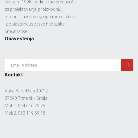
Januaru 1998. godine kao preduzeće
za projektovanje, proizvodnju,
remont i inženjering opreme i sistema
iz oblasti industrijske hidraulike i
pneumatike .
Obaveštenja
Kontakt
Vuka Karadžica 40/12
37240 Trstenik - Srbija
Mob1. 064 616 79 25
Mob2. 063 119 59 18