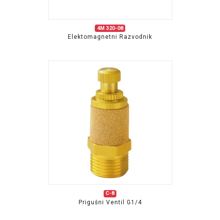
4M 320-08
Elektomagnetni Razvodnik
C-8
Prigušni Ventil G1/4