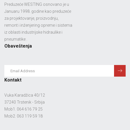
Preduzeće WESTING osnovano je u
Januaru 1998. godine kao preduzeće
za projektovanje, proizvodnju,
remont i inženjering opreme i sistema
iz oblasti industrijske hidraulike i
pneumatike .
Obaveštenja
Kontakt
Vuka Karadžica 40/12
37240 Trstenik - Srbija
Mob1. 064 616 79 25
Mob2. 063 119 59 18