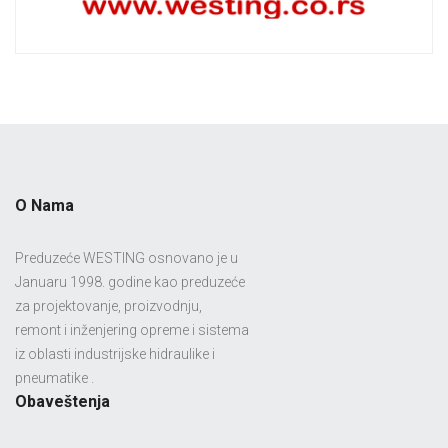
O Nama
Preduzeće WESTING osnovano je u
Januaru 1998. godine kao preduzeće
za projektovanje, proizvodnju,
remont i inženjering opreme i sistema
iz oblasti industrijske hidraulike i
pneumatike .
Obaveštenja